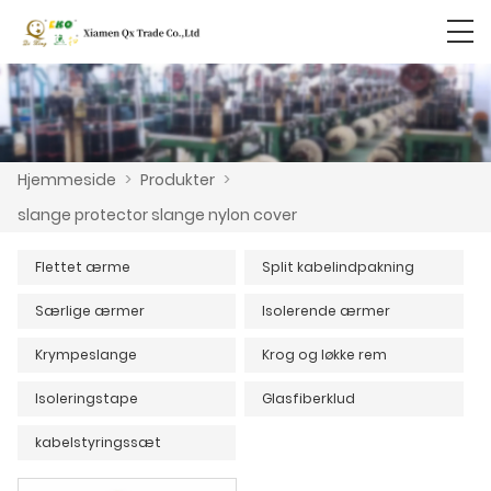
Hjemmeside
>
Produkter
>
slange protector slange nylon cover
Flettet ærme
Split kabelindpakning
Særlige ærmer
Isolerende ærmer
Krympeslange
Krog og løkke rem
Isoleringstape
Glasfiberklud
kabelstyringssæt