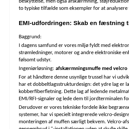
beskyttelse, men også afskærmning, støjreduktion, 
to typiske tilfælde som eksempler for at analyser
EMI-udfordringen: Skab en fæstning ti
Baggrund:
I dagens samfund er vores miljø fyldt med elektrom
strømledninger, motorer og andre elektroniske enhe
følsomt udstyr.
Ingeniørløsning:
afskærmningsmuffe med velcro
For at håndtere denne usynlige trussel har vi udvik
har et dobbeltlagsstrukturdesign: det ydre lag er l
kobberfiberfletning. Dette lag af ledende metalma
EMI/RFI-signaler og lede dem til jordterminalen for 
Derudover er vores tekniske fordele ikke begrænset
systemer, har vi specielt integrerede velcro-designs
monteringen af ​​muffen særligt bekvem. Velcro-a