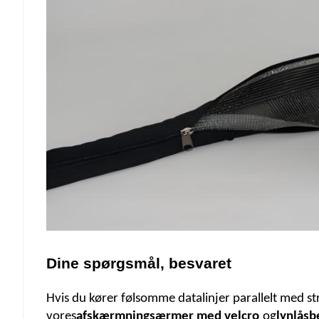
Dine spørgsmål, besvaret
Hvis du kører følsomme datalinjer parallelt med strø
vores
afskærmningsærmer med velcro
og
lynlås