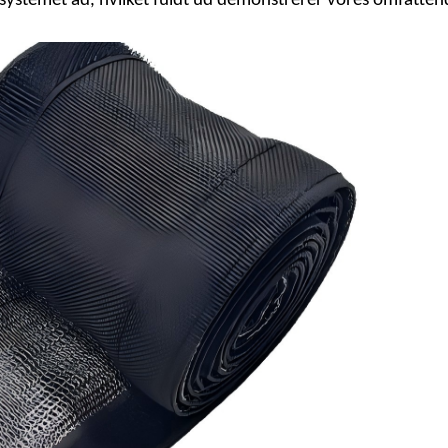
le systemet ad, hvilket fuldt ud demonstrerer vores omfatte