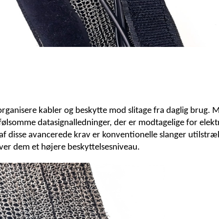
 organisere kabler og beskytte mod slitage fra daglig brug.
lsomme datasignalledninger, der er modtagelige for elektro
t af disse avancerede krav er konventionelle slanger utilstræ
iver dem et højere beskyttelsesniveau.