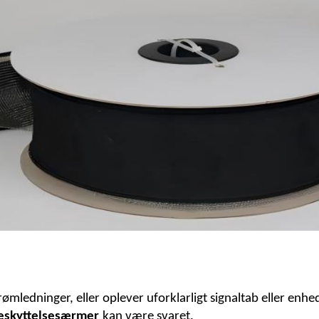
mledninger, eller oplever uforklarligt signaltab eller enheds
beskyttelsesærmer
kan være svaret.