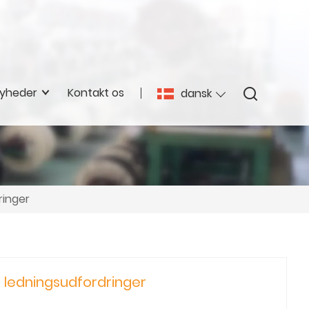
yheder
Kontakt os
dansk
ringer
 ledningsudfordringer