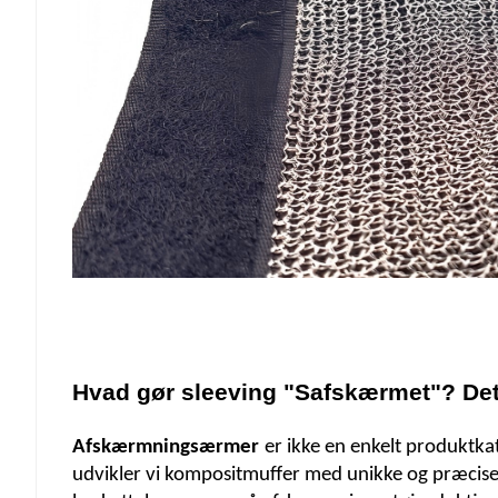
Hvad gør sleeving "S
afskærmet
"? Det
Afskærmningsærmer
er ikke en enkelt produktka
udvikler vi kompositmuffer med unikke og præcise f