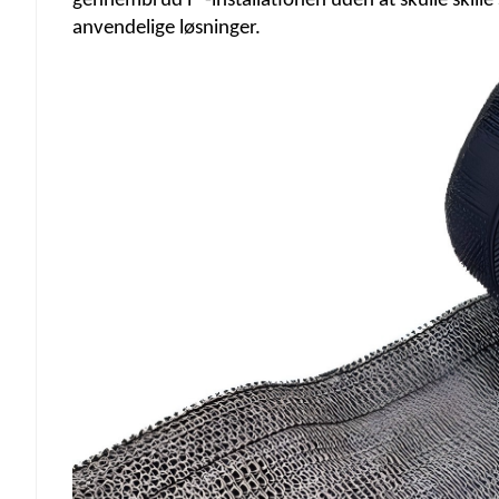
gennembrud i "-installationen uden at skulle skil
anvendelige løsninger.