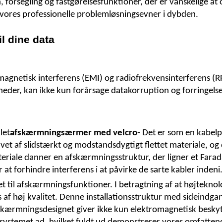
forsegling og fastgørelsesfunktioner, der er vanskelige at
e vores professionelle problemløsningsevner i dybden.
l dine data
agnetisk interferens (EMI) og radiofrekvensinterferens (RFI
der, kan ikke kun forårsage datakorruption og forringelse a
let
afskærmningsærmer med velcro
- Det er som en kabelp
avet af slidstærkt og modstandsdygtigt flettet materiale, og 
teriale danner en afskærmningsstruktur, der ligner et Fara
at forhindre interferens i at påvirke de sarte kabler indeni
 til afskærmningsfunktioner. I betragtning af at højteknolo
 af høj kvalitet. Denne installationsstruktur med sideindgang
fskærmningsdesignet giver ikke kun elektromagnetisk beskyt