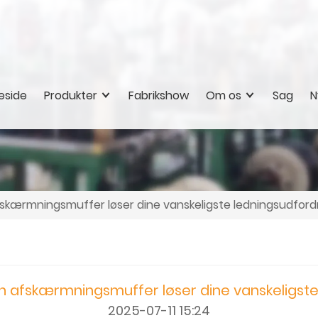
eside
Produkter
Fabrikshow
Om os
Sag
N
fskærmningsmuffer løser dine vanskeligste ledningsudford
an afskærmningsmuffer løser dine vanskeligste
2025-07-11 15:24