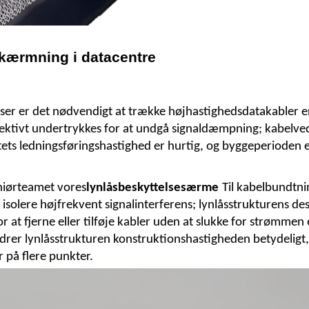
skærmning i datacentre
er er det nødvendigt at trække højhastighedsdatakabler en
ffektivt undertrykkes for at undgå signaldæmpning; kabelved
ktets ledningsføringshastighed er hurtig, og byggeperioden e
niørteamet vores
lynlåsbeskyttelsesærme
Til kabelbundtni
at isolere højfrekvent signalinterferens; lynlåsstrukturens d
r at fjerne eller tilføje kabler uden at slukke for strømme
rer lynlåsstrukturen konstruktionshastigheden betydeligt, hv
på flere punkter.