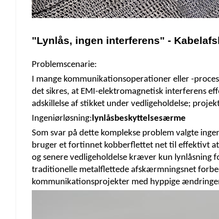
"Lynlås, ingen interferens" - Kabelaf
Problemscenarie:
I mange kommunikationsoperationer eller -process
det sikres, at EMI-elektromagnetisk interferens e
adskillelse af stikket under vedligeholdelse; proje
Ingeniørløsning:
lynlåsbeskyttelsesærme
Som svar på dette komplekse problem valgte inge
bruger et fortinnet kobberflettet net til effektivt 
og senere vedligeholdelse kræver kun lynlåsning fo
traditionelle metalflettede afskærmningsnet forbed
kommunikationsprojekter med hyppige ændringer 