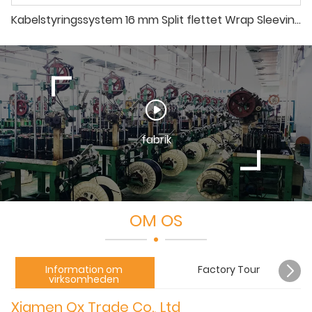
Kabelstyringssystem 16 mm Split flettet Wrap Sleeving Wire Sleeving med 1 krog og løkke tape
fabrik
OM OS
Information om
Factory Tour
virksomheden
Xiamen Qx Trade Co., Ltd