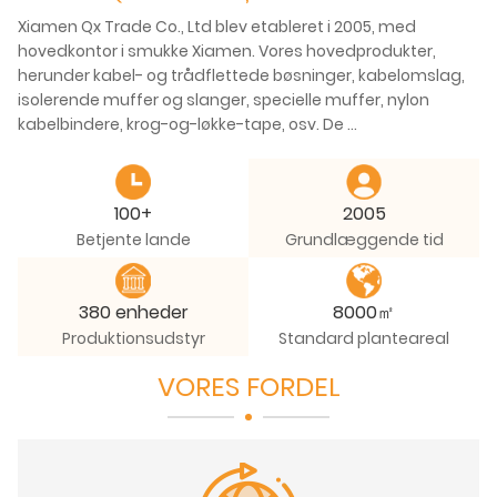
Xiamen Qx Trade Co., Ltd blev etableret i 2005, med
hovedkontor i smukke Xiamen. Vores hovedprodukter,
herunder kabel- og trådflettede bøsninger, kabelomslag,
isolerende muffer og slanger, specielle muffer, nylon
kabelbindere, krog-og-løkke-tape, osv. De
fleste af vores produkter kan opfylde standarderne ROHS,
UL, CSA, Halogenfri og REACH. Produktanvendelse:
forbrugerelektronik, indendørs ledninger, biler, elteknik,
100+
2005
højhastighedstog.
Betjente lande
Grundlæggende tid
Vi har selvforsørgende import- og eksportlicens,
certificeret ISO 9001:2015 og har kontraktordrer fra
nationale og internationale markeder til vores overlegne
380 enheder
8000㎡
kvalitet og konkurrencedygtige pris.
Produktionsudstyr
Standard planteareal
VORES FORDEL