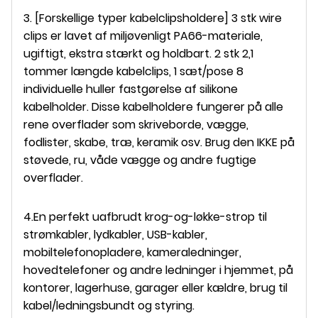
3. [Forskellige typer kabelclipsholdere] 3 stk wire
clips er lavet af miljøvenligt PA66-materiale,
ugiftigt, ekstra stærkt og holdbart. 2 stk 2,1
tommer længde kabelclips, 1 sæt/pose 8
individuelle huller fastgørelse af silikone
kabelholder. Disse kabelholdere fungerer på alle
rene overflader som skriveborde, vægge,
fodlister, skabe, træ, keramik osv. Brug den IKKE på
støvede, ru, våde vægge og andre fugtige
overflader.
4.
En perfekt uafbrudt krog-og-løkke-strop til
strømkabler, lydkabler, USB-kabler,
mobiltelefonopladere, kameraledninger,
hovedtelefoner og andre ledninger i hjemmet, på
kontorer, lagerhuse, garager eller kældre, brug til
kabel/ledningsbundt og styring.