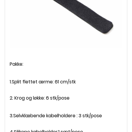
Pakke:
1.Split flettet ærme: 61 cm/stk
2. Krog og løkke: 6 stk/pose
3.
Selvklæbende kabelholdere
: 3 stk/pose
4.
Silikone kabelholder:
1 sæt/pose