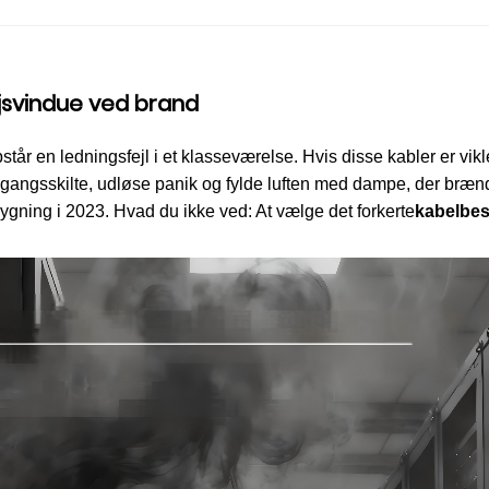
jsvindue ved brand
står en ledningsfejl i et klasseværelse. Hvis disse kabler er vikl
angsskilte, udløse panik og fylde luften med dampe, der brænder
rbygning i 2023. Hvad du ikke ved: At vælge det forkerte
kabel
bes