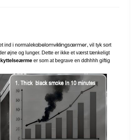
kabelomviklingsærmer
et ind i normale
, vil tyk sort
 øjne og lunger. Dette er ikke et værst tænkeligt
kyttelse
ærme
er som at begrave en ddhhhh giftig