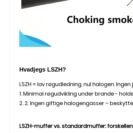
Hvad
jeg
s LSZH?
LSZH = lav røgudledning, nul halogen. Ingen 
1. Minimal røgudvikling under brande - hold
2. 2. Ingen giftige halogengasser – besky
LSZH-muffer vs. standardmuffer: forskellen