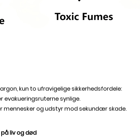
jargon, kun to ufravigelige sikkerhedsfordele:
er evakueringsruterne synlige.
tter mennesker og udstyr mod sekundær skade.
 på liv og død