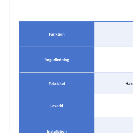
Funktion
Røgudledning
Toksicitet
Halo
Levetid
Installation