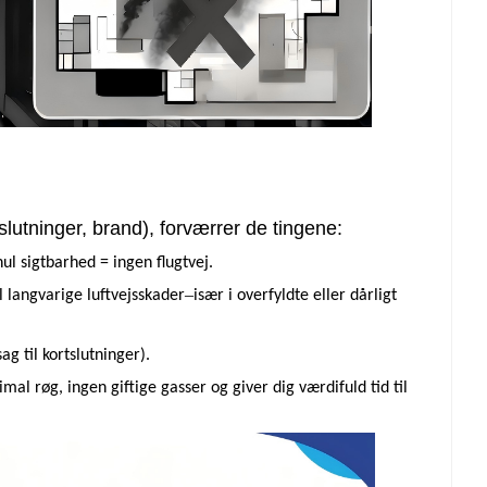
lutninger, brand), forværrer de tingene:
l sigtbarhed = ingen flugtvej.
–
l langvarige luftvejsskader
især i overfyldte eller dårligt
g til kortslutninger).
al røg, ingen giftige gasser og giver dig værdifuld tid til