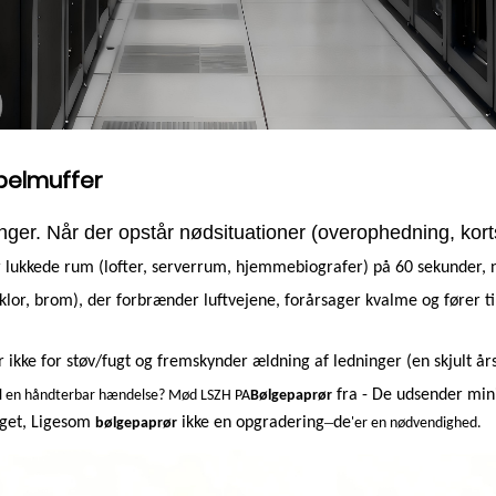
belmuffer
er. Når der opstår nødsituationer (overophedning, korts
lukkede rum (lofter, serverrum, hjemmebiografer) på 60 sekunder, nu
(klor, brom), der forbrænder luftvejene, forårsager kvalme og fører ti
r ikke for støv/fugt og fremskynder ældning af ledninger (en skjult årsa
fra -
De udsender minim
til en håndterbar hændelse? Mød LSZH PA
Bølgepaprør
–
get,
Ligesom
ikke en opgradering
de
bølgepaprør
'
er en nødvendighed.