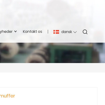
yheder
Kontakt os
dansk
lmuffer