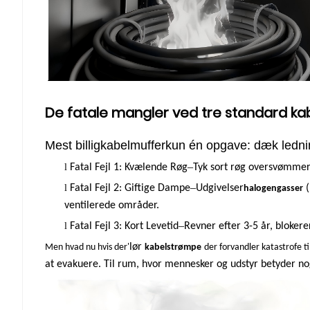
De fatale mangler ved tre standard ka
Mest billig
kabelmuffer
kun én opgave: dæk ledning
–
l
Fatal Fejl 1: Kvælende Røg
Tyk sort røg oversvømmer 
–
l
Fatal Fejl 2: Giftige Dampe
Udgivelser
halogengasser
ventilerede områder.
–
l
Fatal Fejl 3: Kort Levetid
Revner efter 3-5 år, blokere
lør
Men hvad nu hvis der
'
kabelstrømpe
der forvandler katastrofe 
at evakuere. Til rum, hvor mennesker og udstyr betyder no