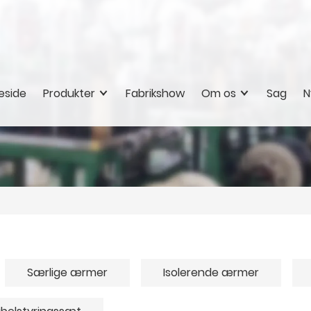
eside
Produkter
Fabrikshow
Om os
Sag
N
Særlige ærmer
Isolerende ærmer