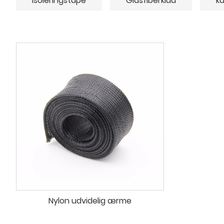
Isoleringstape
Glasfiberklud
k
Nylon udvidelig ærme