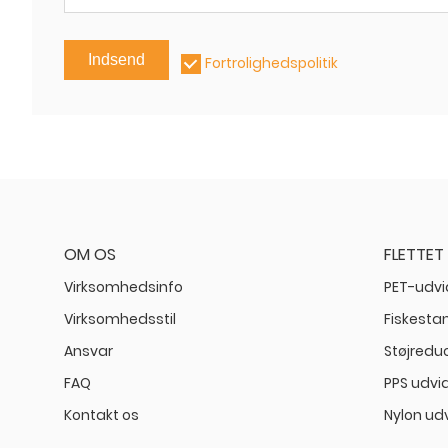
Indsend
Fortrolighedspolitik
OM OS
FLETTET
Virksomhedsinfo
PET-udv
Virksomhedsstil
Fiskest
Ansvar
Støjred
FAQ
PPS udvi
Kontakt os
Nylon ud