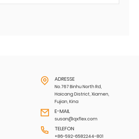
ADRESSE
No.767 Binhu North Rd,
Haicang District, Xiamen,
Fujian, Kina
E-MAIL
susan@qxflex.com
TELEFON
+86-592-6582244-801