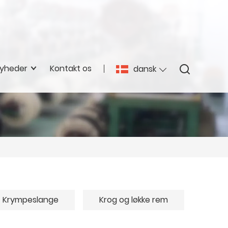
yheder
Kontakt os
dansk
Krympeslange
Krog og løkke rem