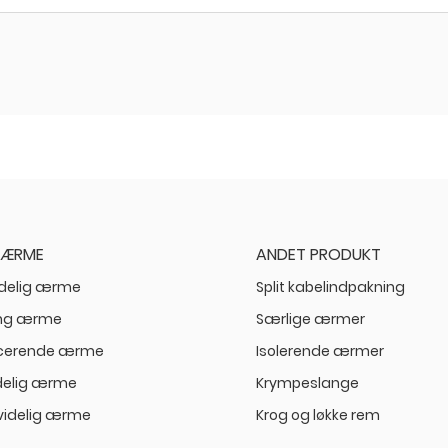
 ÆRME
ANDET PRODUKT
idelig ærme
Split kabelindpakning
ang ærme
Særlige ærmer
ucerende ærme
Isolerende ærmer
delig ærme
Krympeslange
videlig ærme
Krog og løkke rem