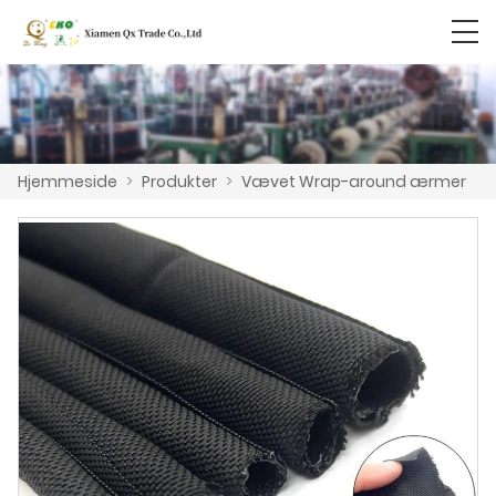
Hjemmeside
>
Produkter
>
Vævet Wrap-around ærmer