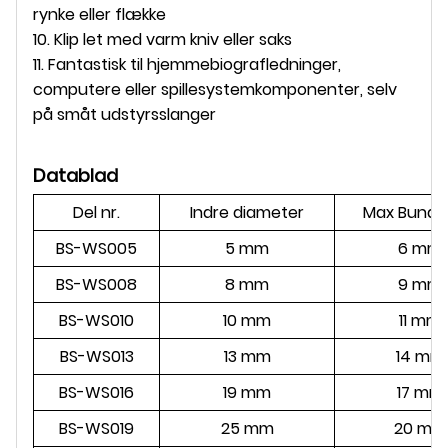
rynke eller flække
10. Klip let med varm kniv eller saks
11. Fantastisk til hjemmebiografledninger,
computere eller spillesystemkomponenter, selv
på småt udstyrsslanger
Datablad
Del nr.
Indre diameter
Max Bundle
BS-WS005
5 mm
6 mm
BS-WS008
8 mm
9 mm
BS-WS010
10 mm
11 mm
BS-WS013
13 mm
14 mm
BS-WS016
19 mm
17 mm
BS-WS019
25 mm
20 mm