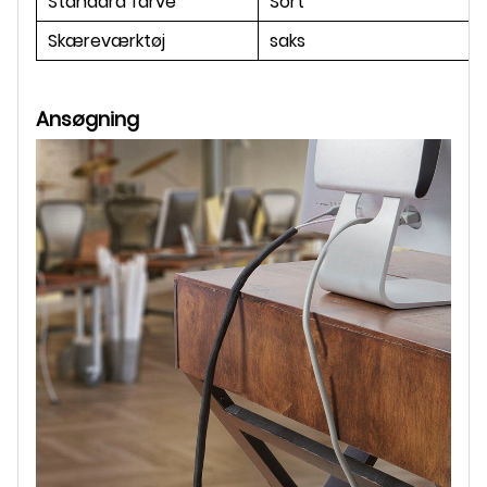
Standard farve
Sort
Skæreværktøj
saks
Ansøgning