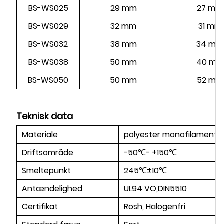
BS-WS025
29 mm
27 mm
BS-WS029
32 mm
31 mm
BS-WS032
38 mm
34 mm
BS-WS038
50 mm
40 mm
BS-WS050
50 mm
52 mm
Teknisk data
Materiale
polyester monofilament o
Driftsområde
-50℃- +150℃
Smeltepunkt
245℃±10℃
Antændelighed
UL94 VO,DIN5510
Certifikat
Rosh, Halogenfri