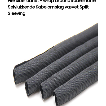
Fleksibel åbnet - wrap around kabelmuffe
Selvlukkende Kabelomslag vævet Split
Sleeving